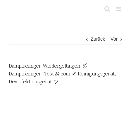
Zum
Inhalt
springen
Zurück
Vor
Dampfreiniger Wiedergeltingen 🥇
Dampfreiniger-Test24.com ✔ Reinigungsgerät,
Desinfektionsgerät ツ