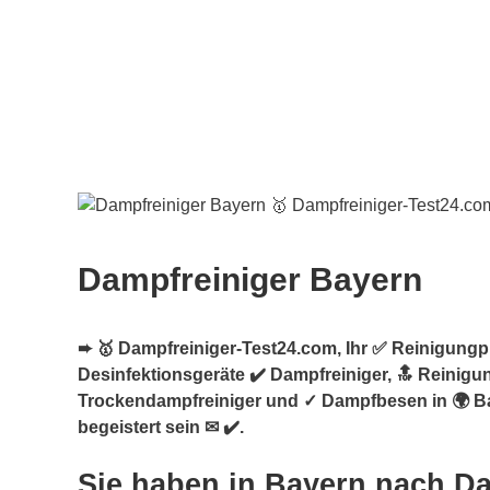
Dampfreiniger Bayern
➨ 🥇 Dampfreiniger-Test24.com, Ihr ✅ Reinigungpro
Desinfektionsgeräte ✔️ Dampfreiniger, 🔝 Reinigu
Trockendampfreiniger und ✓ Dampfbesen in 🌍 B
begeistert sein ✉ ✔️.
Sie haben in Bayern nach D