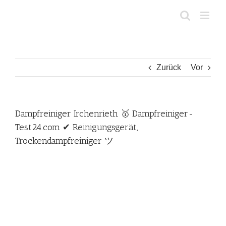
Zum
Inhalt
springen
Zurück
Vor
Dampfreiniger Irchenrieth 🥇 Dampfreiniger-
Test24.com ✔ Reinigungsgerät,
Trockendampfreiniger ツ