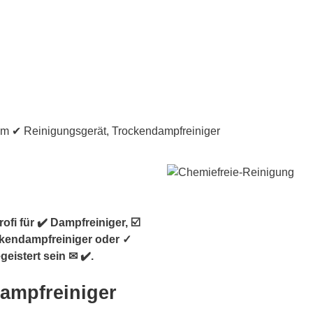
fi für ✔️ Dampfreiniger, ☑️
ckendampfreiniger oder ✓
eistert sein ✉ ✔️.
Dampfreiniger