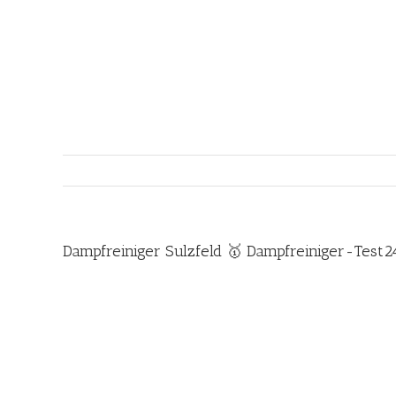
Zum
Inhalt
springen
Dampfreiniger Sulzfeld 🥇 Dampfreiniger-Test2