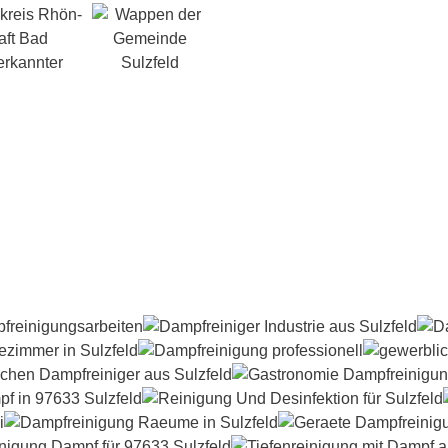
kreis Rhön-
aft Bad
nerkannter