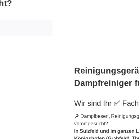
ht?
Reinigungsgerät
Dampfreiniger f
Wir sind Ihr ✅ Fac
🔎 Dampfbesen, Reinigungsge
vorort gesucht?
In Sulzfeld und im ganzen 
Königshofen (Grabfeld)
, Th