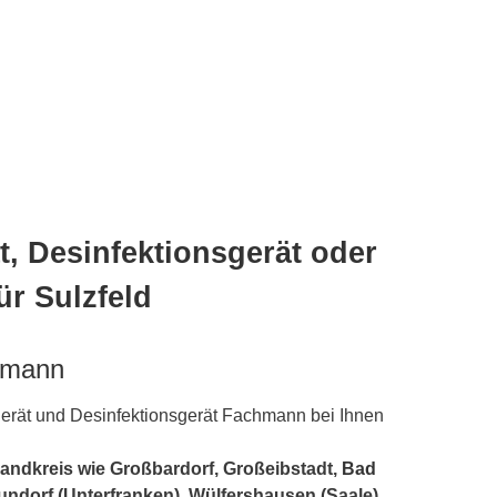
, Desinfektionsgerät oder
ür Sulzfeld
hmann
rät und Desinfektionsgerät Fachmann bei Ihnen
Landkreis wie Großbardorf, Großeibstadt,
Bad
undorf (Unterfranken), Wülfershausen (Saale),