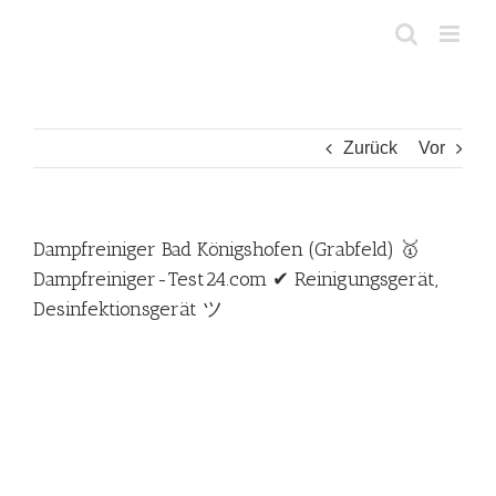
Zum
Inhalt
springen
Zurück
Vor
Dampfreiniger Bad Königshofen (Grabfeld) 🥇
Dampfreiniger-Test24.com ✔ Reinigungsgerät,
Desinfektionsgerät ツ