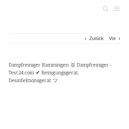
Zum
Inhalt
springen
Zurück
Vor
Dampfreiniger Rammingen 🥇 Dampfreiniger-
Test24.com ✔ Reinigungsgerät,
Desinfektionsgerät ツ