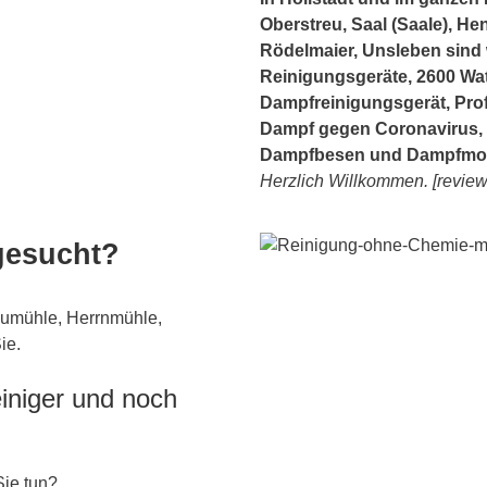
Oberstreu, Saal (Saale), H
Rödelmaier, Unsleben sind w
Reinigungsgeräte, 2600 Wat
Dampfreinigungsgerät, Prof
Dampf gegen Coronavirus, 
Dampfbesen und Dampfmop
Herzlich Willkommen. [review
 gesucht?
Neumühle, Herrnmühle,
ie.
iniger und noch
Sie tun?