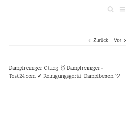
Zum
Inhalt
springen
Zurück
Vor
Dampfreiniger Otting 🥇 Dampfreiniger-
Test24.com ✔ Reinigungsgerät, Dampfbesen ツ