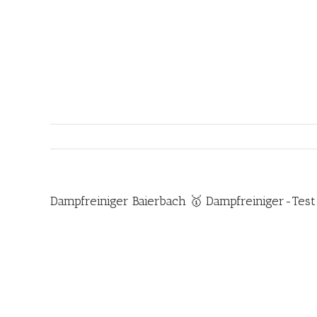
Zum
Inhalt
springen
Dampfreiniger Baierbach 🥇 Dampfreiniger-Tes