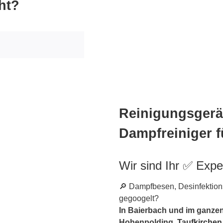
ht?
Reinigungsgerät
Dampfreiniger f
Wir sind Ihr ✅ Expe
🔎 Dampfbesen, Desinfektions
gegoogelt?
In Baierbach und im ganzen
Hohenpolding,
Taufkirchen