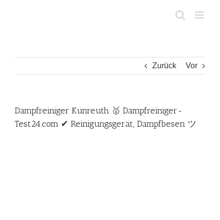
Zum
Inhalt
springen
Zurück
Vor
Dampfreiniger Kunreuth 🥇 Dampfreiniger-
Test24.com ✔ Reinigungsgerät, Dampfbesen ツ