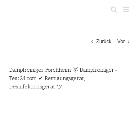
Zum
Inhalt
springen
Zurück
Vor
Dampfreiniger Forchheim 🥇 Dampfreiniger-
Test24.com ✔ Reinigungsgerät,
Desinfektionsgerät ツ