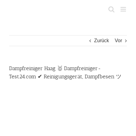
Zum
Inhalt
springen
Zurück
Vor
Dampfreiniger Haag 🥇 Dampfreiniger-
Test24.com ✔ Reinigungsgerät, Dampfbesen ツ