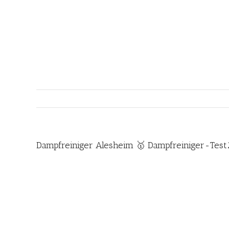
Zum
Inhalt
springen
Dampfreiniger Alesheim 🥇 Dampfreiniger-Test