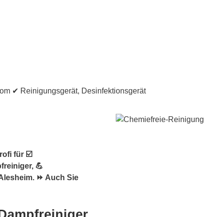
fi für ☑️
reiniger, 💪
Alesheim. ⏩ Auch Sie
 Dampfreiniger