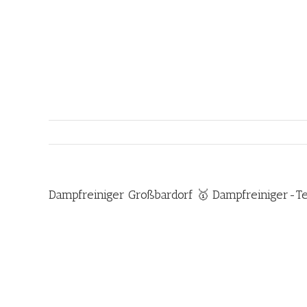
Zum
Inhalt
springen
Dampfreiniger Großbardorf 🥇 Dampfreiniger-T