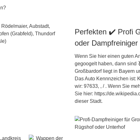
un?
Perfekten ✔️ Profi 
oder Dampfreiniger
Wenn Sie hier einen guten An
gegoogelt haben, dann sind
Großbardorf liegt in
Bayern
un
Das Auto Kennnzeichen ist: 
wir: 97633, , / . Wenn Sie me
Sie hier: https://de.wikipedi
dieser Stadt.
Landkreis