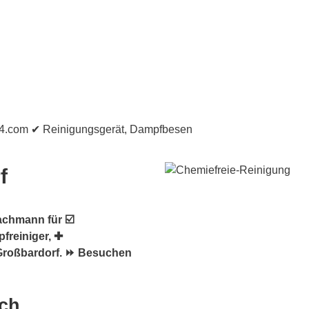
f
achmann für ☑️
freiniger, ✚
Großbardorf. ⏩ Besuchen
ach