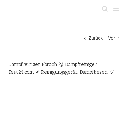
Zum
Inhalt
springen
Zurück
Vor
Dampfreiniger Ebrach 🥇 Dampfreiniger-
Test24.com ✔ Reinigungsgerät, Dampfbesen ツ