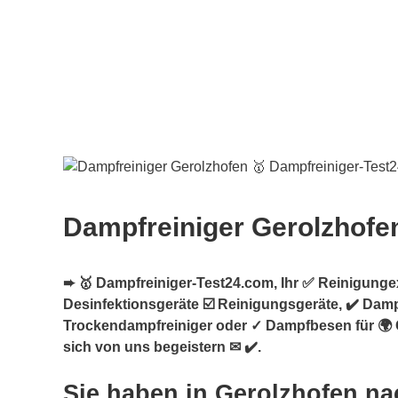
Dampfreiniger Gerolzhofe
➨ 🥇 Dampfreiniger-Test24.com, Ihr ✅ Reinigungex
Desinfektionsgeräte ☑️ Reinigungsgeräte, ✔️ Damp
Trockendampfreiniger oder ✓ Dampfbesen für 🌍 
sich von uns begeistern ✉ ✔️.
Sie haben in Gerolzhofen na