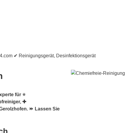
n
perte für ⭐
freiniger, ✚
Gerolzhofen. ⏩ Lassen Sie
ch