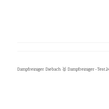
Zum
Inhalt
springen
Dampfreiniger Diebach 🥇 Dampfreiniger-Test