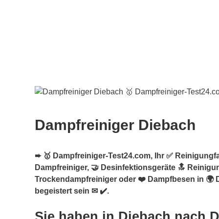
Dampfreiniger Diebach
➨ 🥇 Dampfreiniger-Test24.com, Ihr ✅ Reinigungf
Dampfreiniger, 🤝 Desinfektionsgeräte 🔝 Reinigu
Trockendampfreiniger oder ❤️ Dampfbesen in 🌍 
begeistert sein ✉ ✔️.
Sie haben in Diebach nach 