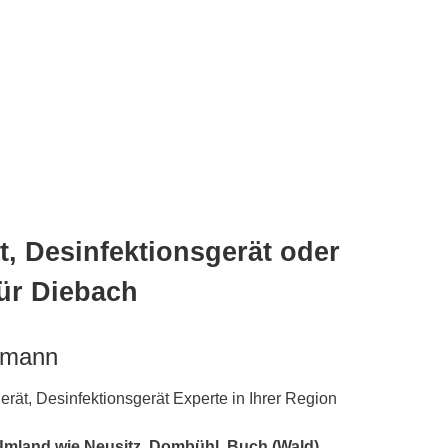
, Desinfektionsgerät oder
ür Diebach
hmann
ät, Desinfektionsgerät Experte in Ihrer Region
Umland wie Neusitz, Dombühl, Buch (Wald),