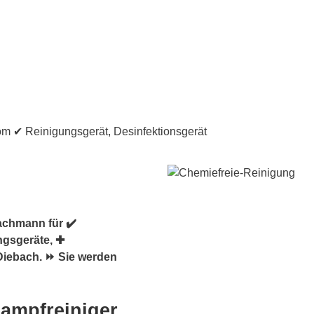
achmann für ✔️
ngsgeräte, ✚
Diebach. ⏩ Sie werden
Dampfreiniger