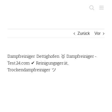
Zum
Inhalt
springen
Zurück
Vor
Dampfreiniger Dettighofen 🥇 Dampfreiniger-
Test24.com ✔ Reinigungsgerät,
Trockendampfreiniger ツ