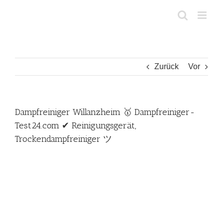
Zum
Inhalt
springen
Zurück
Vor
Dampfreiniger Willanzheim 🥇 Dampfreiniger-
Test24.com ✔ Reinigungsgerät,
Trockendampfreiniger ツ