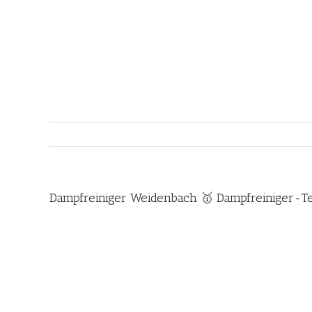
Zum
Inhalt
springen
Dampfreiniger Weidenbach 🥇 Dampfreiniger-Te