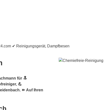
h
achmann für 🔝
reiniger, 💪
eidenbach. ⏩ Auf Ihren
ch