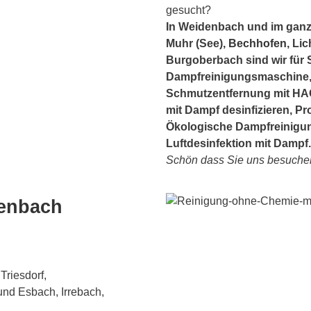
gesucht?
In Weidenbach und im ganz
Muhr (See),
Bechhofen
, Li
Burgoberbach sind wir für S
Dampfreinigungsmaschine, 
Schmutzentfernung mit HACC
mit Dampf desinfizieren, Pr
Ökologische Dampfreinigun
Luftdesinfektion mit Dampf.
Schön dass Sie uns besuchen
enbach
Triesdorf,
nd Esbach, Irrebach,