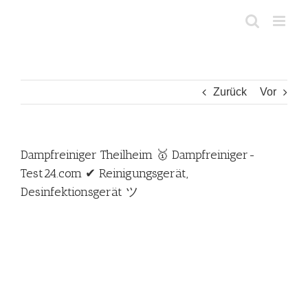
Zum
Inhalt
springen
Zurück
Vor
Dampfreiniger Theilheim 🥇 Dampfreiniger-
Test24.com ✔ Reinigungsgerät,
Desinfektionsgerät ツ