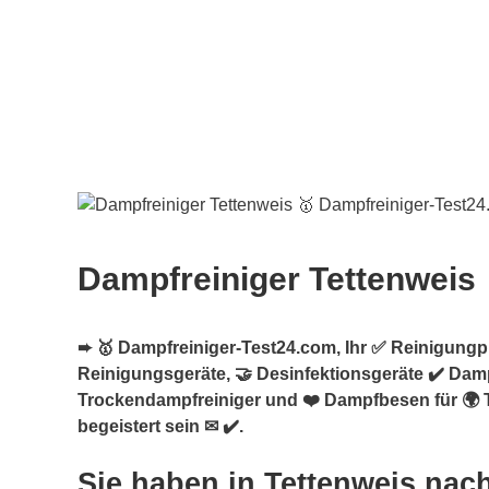
Dampfreiniger Tettenweis
➨ 🥇 Dampfreiniger-Test24.com, Ihr ✅ Reinigungpro
Reinigungsgeräte, 🤝 Desinfektionsgeräte ✔️ Damp
Trockendampfreiniger und ❤️ Dampfbesen für 🌍 
begeistert sein ✉ ✔️.
Sie haben in Tettenweis nac