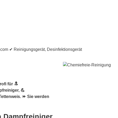
fi für 🔝
freiniger, 💪
Tettenweis. ⏩ Sie werden
h Dampfreiniger