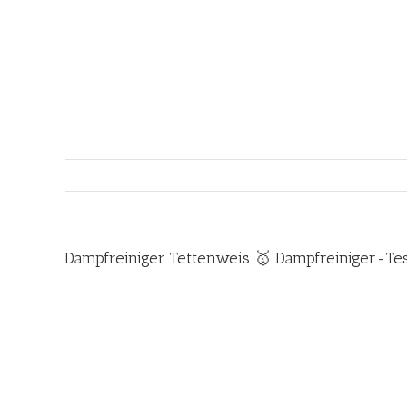
Zum
Inhalt
springen
Dampfreiniger Tettenweis 🥇 Dampfreiniger-Te