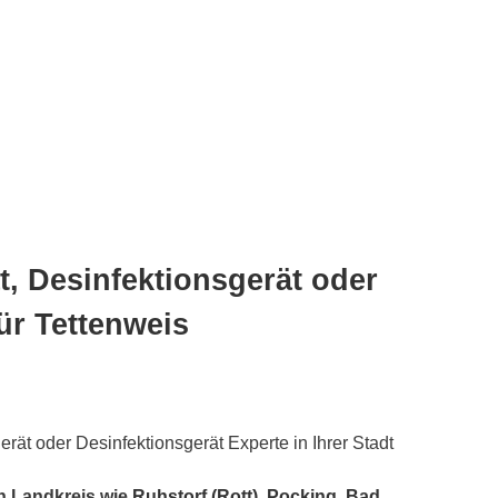
, Desinfektionsgerät oder
ür Tettenweis
ät oder Desinfektionsgerät Experte in Ihrer Stadt
n Landkreis wie
Ruhstorf (Rott)
,
Pocking
,
Bad