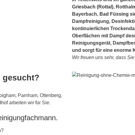
Griesbach (Rottal)
, Rotthal
Bayerbach,
Bad Füssing
si
Dampfreinigung, Desinfekti
kontinuierlichen Trockenda
Oberflächen mit Dampf desin
Reinigungsgerät, Dampfbes
und sorgt für eine enorme 
Wir freuen uns sehr, dass Si
s gesucht?
Poigham, Parnham, Ottenberg,
of arbeiten wir für Sie.
Reinigungfachmann.
n?