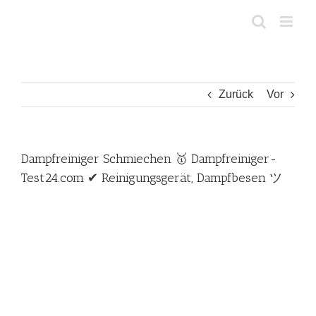
Zum
Inhalt
springen
Zurück
Vor
Dampfreiniger Schmiechen 🥇 Dampfreiniger-
Test24.com ✔ Reinigungsgerät, Dampfbesen ツ