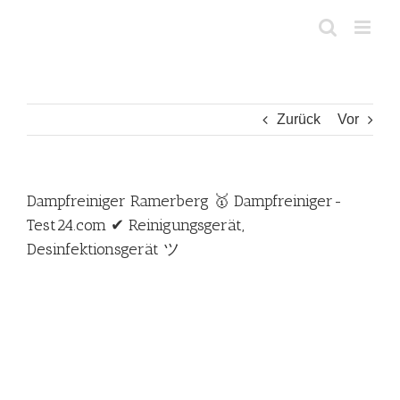
Zum
Inhalt
springen
Zurück
Vor
Dampfreiniger Ramerberg 🥇 Dampfreiniger-
Test24.com ✔ Reinigungsgerät,
Desinfektionsgerät ツ