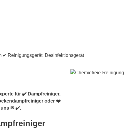
perte für ✔️ Dampfreiniger,
rockendampfreiniger oder ❤️
uns ✉ ✔️.
ampfreiniger