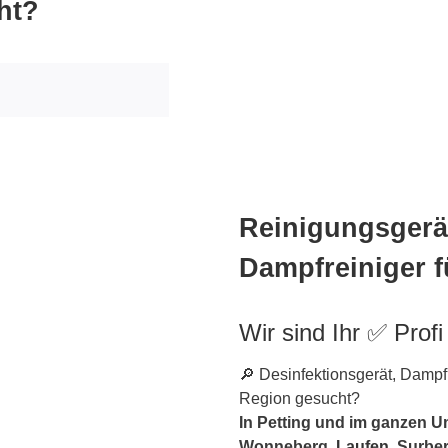
ht?
Reinigungsgerät
Dampfreiniger f
Wir sind Ihr ✅ Profi
🔎 Desinfektionsgerät, Damp
Region gesucht?
In Petting und im ganzen U
Wonneberg,
Laufen
, Surbe