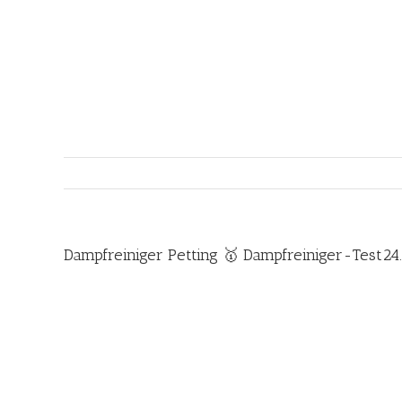
Zum
Inhalt
springen
Dampfreiniger Petting 🥇 Dampfreiniger-Test2