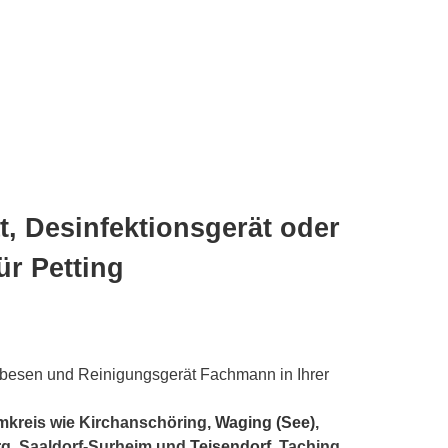
, Desinfektionsgerät oder
ür Petting
fbesen und Reinigungsgerät Fachmann in Ihrer
mkreis wie Kirchanschöring,
Waging (See)
,
rg, Saaldorf-Surheim und
Teisendorf
, Taching