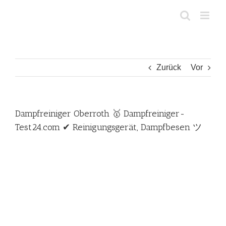
Zum
Inhalt
springen
Zurück
Vor
Dampfreiniger Oberroth 🥇 Dampfreiniger-
Test24.com ✔ Reinigungsgerät, Dampfbesen ツ