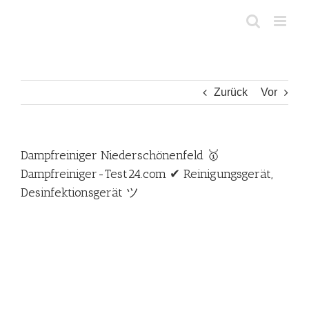
Zum
Inhalt
springen
Zurück
Vor
Dampfreiniger Niederschönenfeld 🥇
Dampfreiniger-Test24.com ✔ Reinigungsgerät,
Desinfektionsgerät ツ