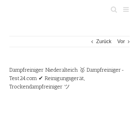
Zum
Inhalt
springen
Zurück
Vor
Dampfreiniger Niederalteich 🥇 Dampfreiniger-
Test24.com ✔ Reinigungsgerät,
Trockendampfreiniger ツ