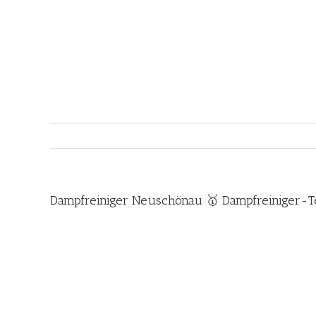
Zum
Inhalt
springen
Dampfreiniger Neuschönau 🥇 Dampfreiniger-T