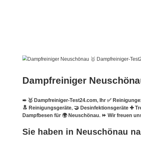
Dampfreiniger Neuschöna
➨ 🥇 Dampfreiniger-Test24.com, Ihr ✅ Reinigungex
🔝 Reinigungsgeräte, 🤝 Desinfektionsgeräte ✚ T
Dampfbesen für 🌍 Neuschönau. ⏩ Wir freuen uns 
Sie haben in Neuschönau n