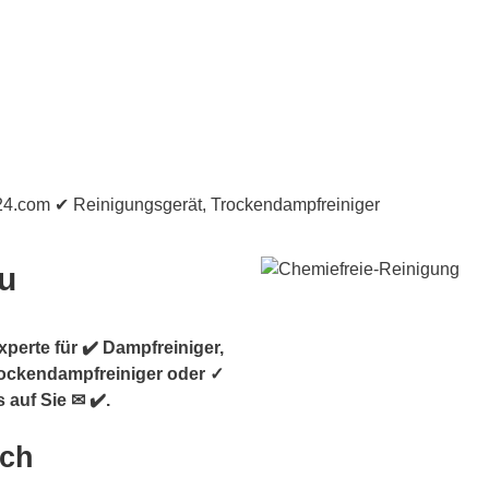
u
perte für ✔️ Dampfreiniger,
rockendampfreiniger oder ✓
auf Sie ✉ ✔️.
ach