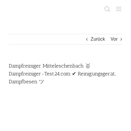
Zum
Inhalt
springen
Zurück
Vor
Dampfreiniger Mitteleschenbach 🥇
Dampfreiniger-Test24.com ✔ Reinigungsgerät,
Dampfbesen ツ