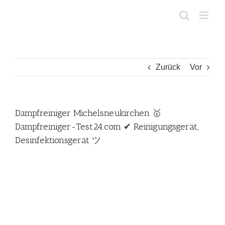
Zum
Inhalt
springen
Zurück
Vor
Dampfreiniger Michelsneukirchen 🥇
Dampfreiniger-Test24.com ✔ Reinigungsgerät,
Desinfektionsgerät ツ