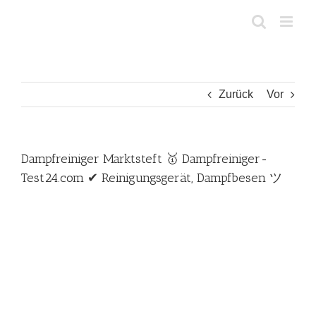
Zum
Inhalt
springen
Zurück
Vor
Dampfreiniger Marktsteft 🥇 Dampfreiniger-
Test24.com ✔ Reinigungsgerät, Dampfbesen ツ