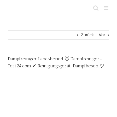
Zum
Inhalt
springen
Zurück
Vor
Dampfreiniger Landsberied 🥇 Dampfreiniger-
Test24.com ✔ Reinigungsgerät, Dampfbesen ツ