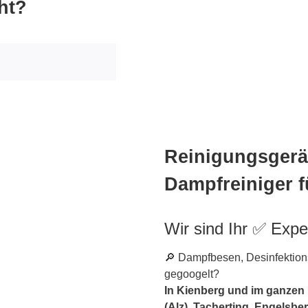
ht?
Reinigungsgerät
Dampfreiniger f
Wir sind Ihr ✅ Expe
🔎 Dampfbesen, Desinfektions
gegoogelt?
In Kienberg und im ganzen
(Alz), Tacherting, Engelsbe