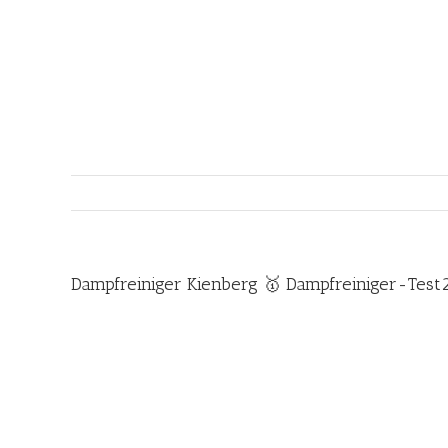
Zum
Inhalt
springen
Dampfreiniger Kienberg 🥇 Dampfreiniger-Test