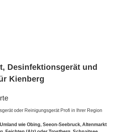
, Desinfektionsgerät und
ür Kienberg
rte
gerät oder Reinigungsgerät Profi in Ihrer Region
 Umland wie Obing, Seeon-Seebruck, Altenmarkt
rg, Feichten (Alz) oder
Trostberg
, Schnaitsee,