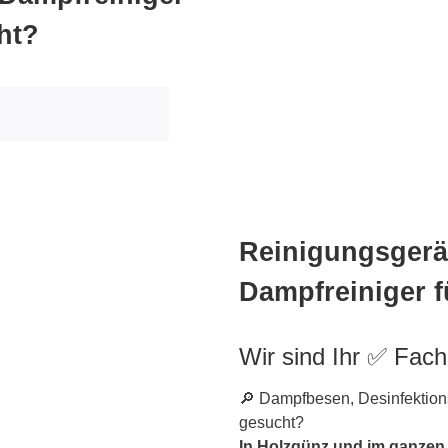
ht?
Reinigungsgerät
Dampfreiniger 
Wir sind Ihr ✅ Fac
🔎 Dampfbesen, Desinfektions
gesucht?
In Holzgünz und im ganzen