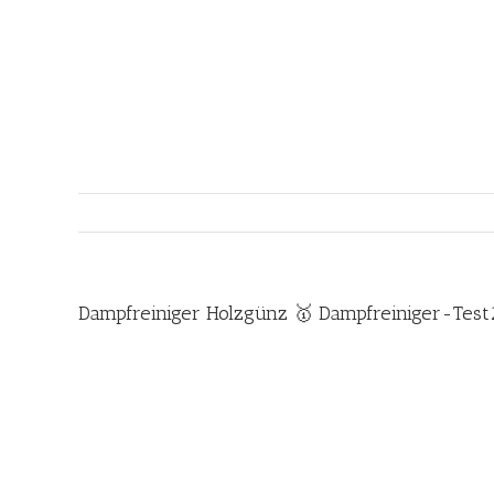
Zum
Inhalt
springen
Dampfreiniger Holzgünz 🥇 Dampfreiniger-Test