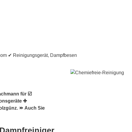
achmann für ☑️
ionsgeräte ✚
olzgünz. ⏩ Auch Sie
 Dampfreiniger