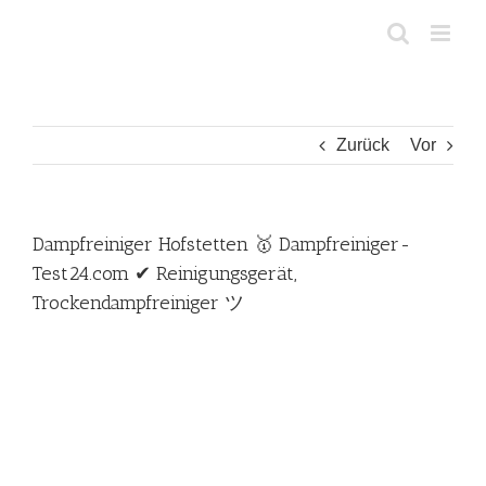
Zum
Inhalt
springen
Zurück
Vor
Dampfreiniger Hofstetten 🥇 Dampfreiniger-
Test24.com ✔ Reinigungsgerät,
Trockendampfreiniger ツ