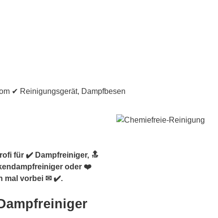
fi für ✔️ Dampfreiniger, 🔝
kendampfreiniger oder ❤️
mal vorbei ✉ ✔️.
Dampfreiniger