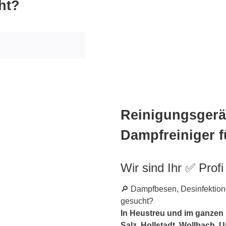
ht?
Reinigungsgerät
Dampfreiniger f
Wir sind Ihr ✅ Profi
🔎 Dampfbesen, Desinfektions
gesucht?
In Heustreu und im ganzen
Salz, Hollstadt, Wollbach, 