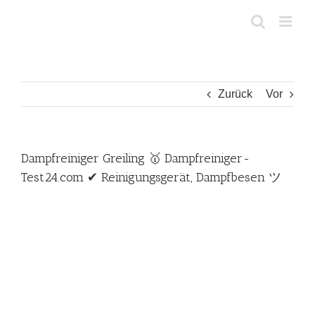
Zum
Inhalt
springen
Zurück
Vor
Dampfreiniger Greiling 🥇 Dampfreiniger-
Test24.com ✔ Reinigungsgerät, Dampfbesen ツ