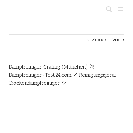
Zum
Inhalt
springen
Zurück
Vor
Dampfreiniger Grafing (München) 🥇
Dampfreiniger-Test24.com ✔ Reinigungsgerät,
Trockendampfreiniger ツ