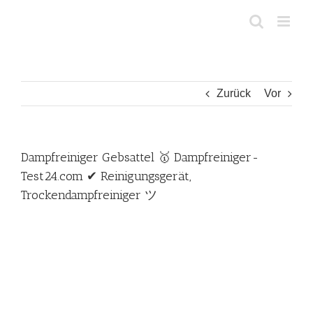
Zum
Inhalt
springen
Zurück
Vor
Dampfreiniger Gebsattel 🥇 Dampfreiniger-
Test24.com ✔ Reinigungsgerät,
Trockendampfreiniger ツ