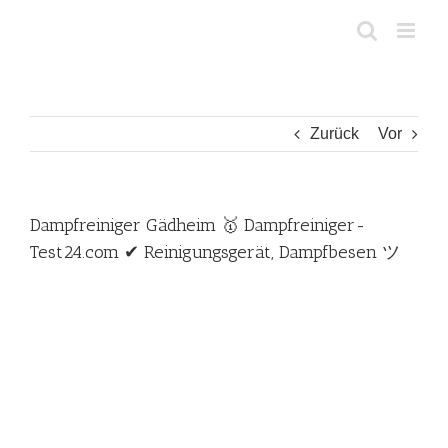
Zum
Inhalt
springen
Zurück
Vor
Dampfreiniger Gädheim 🥇 Dampfreiniger-
Test24.com ✔ Reinigungsgerät, Dampfbesen ツ