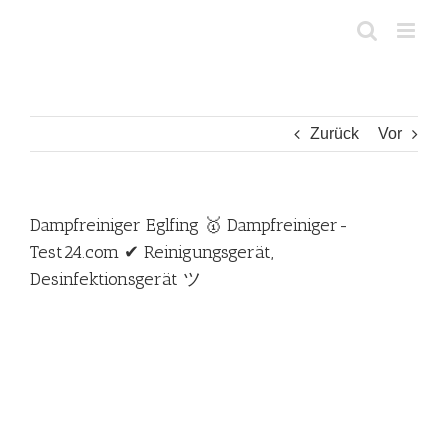
Zum
Inhalt
springen
Zurück
Vor
Dampfreiniger Eglfing 🥇 Dampfreiniger-
Test24.com ✔ Reinigungsgerät,
Desinfektionsgerät ツ