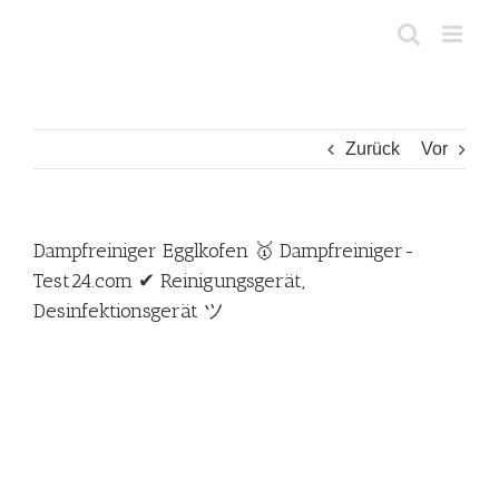
Zum
Inhalt
springen
Zurück
Vor
Dampfreiniger Egglkofen 🥇 Dampfreiniger-
Test24.com ✔ Reinigungsgerät,
Desinfektionsgerät ツ