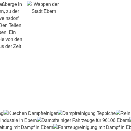
Haßberge in
n, zu der
weinsdorf
oßen Teilen
ben. Ein
ble von den
s der Zeit