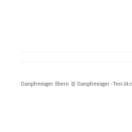
Zum
Inhalt
springen
Dampfreiniger Ebern 🥇 Dampfreiniger-Test24.