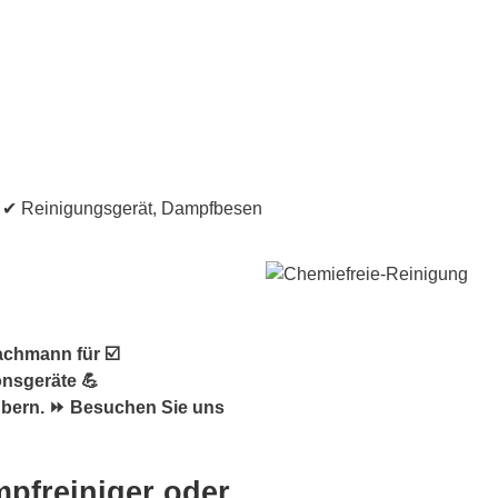
achmann für ☑️
onsgeräte 💪
Ebern. ⏩ Besuchen Sie uns
pfreiniger oder