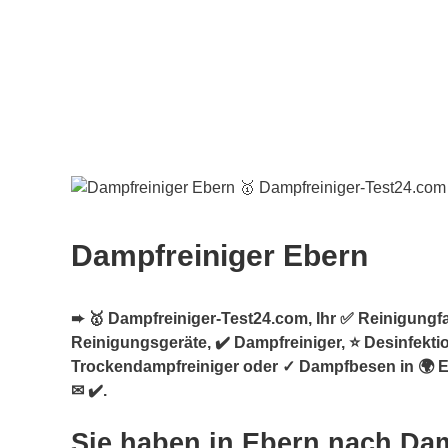
Dampfreiniger Ebern
➨ 🥇 Dampfreiniger-Test24.com, Ihr ✅ Reinigungf
Reinigungsgeräte, ✔️ Dampfreiniger, ⭐ Desinfekti
Trockendampfreiniger oder ✓ Dampfbesen in 🌍 
✉ ✔️.
Sie haben in Ebern nach Dam