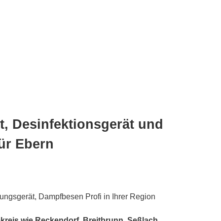
, Desinfektionsgerät und
ür Ebern
gungsgerät, Dampfbesen Profi in Ihrer Region
reis wie Reckendorf, Breitbrunn, Seßlach,