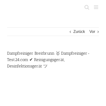
Zum
Inhalt
springen
Zurück
Vor
Dampfreiniger Breitbrunn 🥇 Dampfreiniger-
Test24.com ✔ Reinigungsgerät,
Desinfektionsgerät ツ