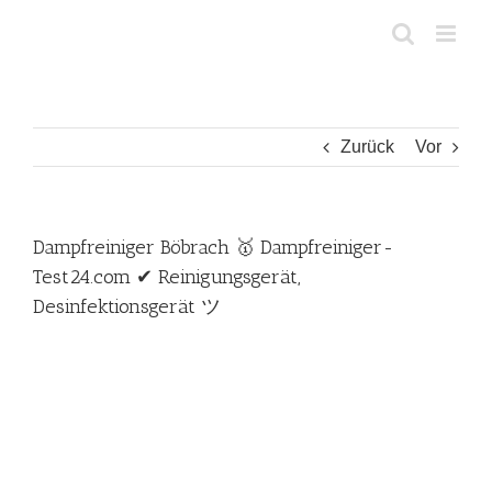
Zum
Inhalt
springen
Zurück
Vor
Dampfreiniger Böbrach 🥇 Dampfreiniger-
Test24.com ✔ Reinigungsgerät,
Desinfektionsgerät ツ