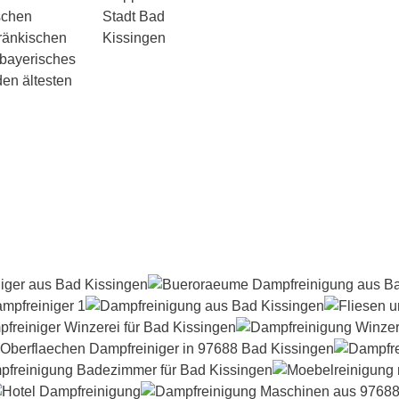
schen
Fränkischen
 bayerisches
den ältesten