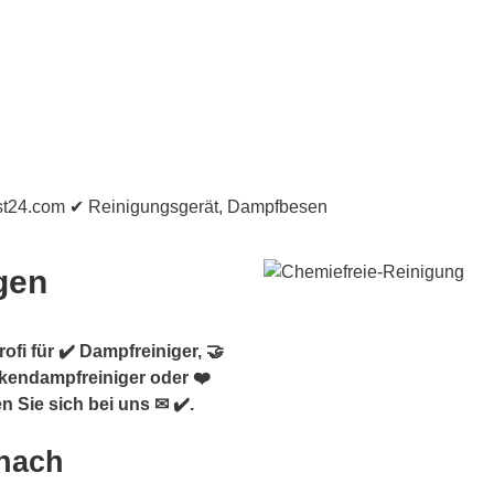
gen
fi für ✔️ Dampfreiniger, 🤝
ckendampfreiniger oder ❤️
 Sie sich bei uns ✉ ✔️.
 nach