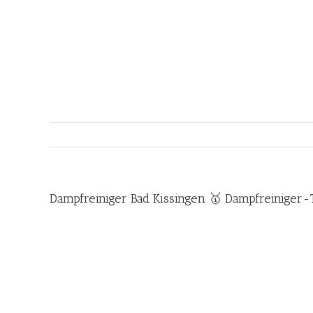
Zum
Inhalt
springen
Dampfreiniger Bad Kissingen 🥇 Dampfreiniger-