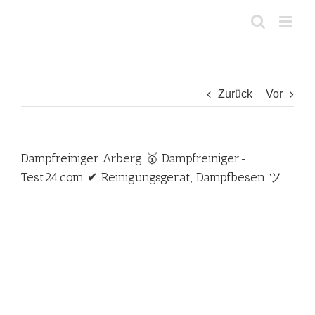
Zum
Inhalt
springen
Zurück
Vor
Dampfreiniger Arberg 🥇 Dampfreiniger-
Test24.com ✔ Reinigungsgerät, Dampfbesen ツ