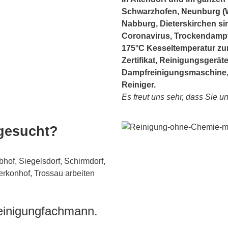
Schwarzhofen,
Neunburg (
Nabburg, Dieterskirchen si
Coronavirus, Trockendampfr
175°C Kesseltemperatur zu
Zertifikat, Reinigungsgerä
Dampfreinigungsmaschine
Reiniger.
Es freut uns sehr, dass Sie u
 gesucht?
bhof, Siegelsdorf, Schirmdorf,
erkonhof, Trossau arbeiten
Reinigungfachmann.