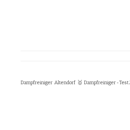
Zum
Inhalt
springen
Dampfreiniger Altendorf 🥇 Dampfreiniger-Test