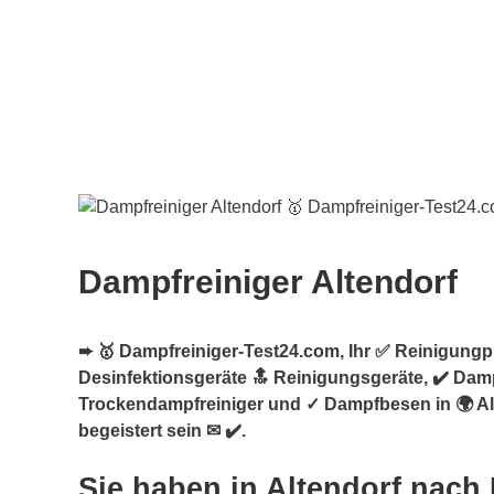
Dampfreiniger Altendorf
➨ 🥇 Dampfreiniger-Test24.com, Ihr ✅ Reinigungpro
Desinfektionsgeräte 🔝 Reinigungsgeräte, ✔️ Damp
Trockendampfreiniger und ✓ Dampfbesen in 🌍 Al
begeistert sein ✉ ✔️.
Sie haben in Altendorf nach