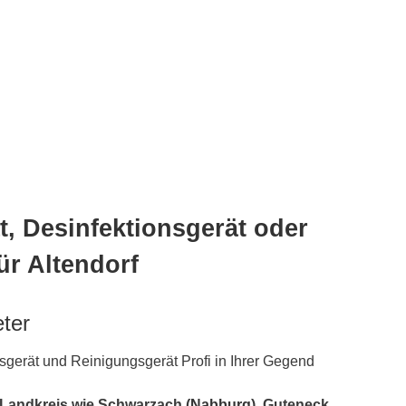
, Desinfektionsgerät oder
ür Altendorf
eter
gerät und Reinigungsgerät Profi in Ihrer Gegend
 Landkreis wie Schwarzach (
Nabburg
), Guteneck,