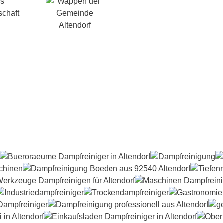
is
schaft