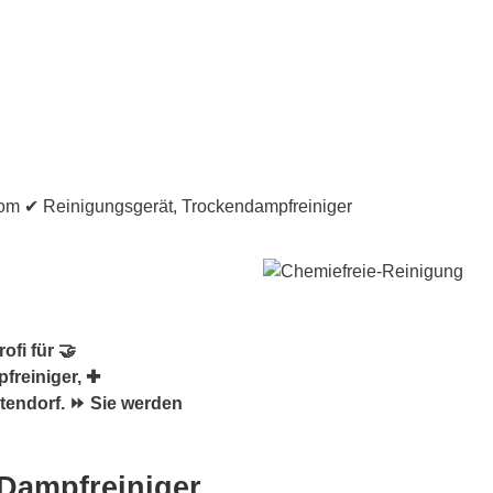
fi für 🤝
freiniger, ✚
tendorf. ⏩ Sie werden
 Dampfreiniger