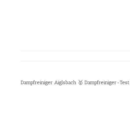
Zum
Inhalt
springen
Dampfreiniger Aiglsbach 🥇 Dampfreiniger-Test