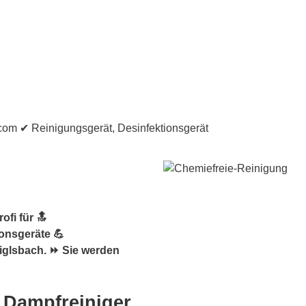
fi für 🔝
ionsgeräte 💪
iglsbach. ⏩ Sie werden
 Dampfreiniger