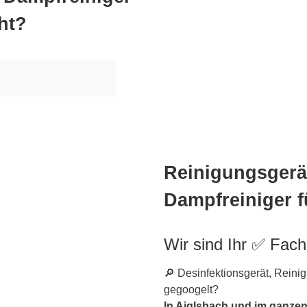
ht?
Reinigungsgerät
Dampfreiniger f
Wir sind Ihr ✅ Fac
🔎 Desinfektionsgerät, Reini
gegoogelt?
In Aiglsbach und im ganze