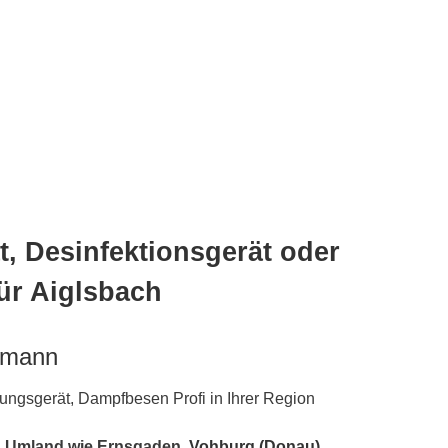
, Desinfektionsgerät oder
ür Aiglsbach
hmann
gungsgerät, Dampfbesen Profi in Ihrer Region
n Umland wie Ernsgaden,
Vohburg (Donau)
,