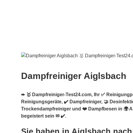
Dampfreiniger Aiglsbach
➨ 🥇 Dampfreiniger-Test24.com, Ihr ✅ Reinigungpro
Reinigungsgeräte, ✔️ Dampfreiniger, 🤝 Desinfekt
Trockendampfreiniger und ❤️ Dampfbesen in 🌍 A
begeistert sein ✉ ✔️.
Sie haben in Aiglsbach nach